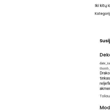
Iki kitų 
Kategori
Susi
Dek
date_r
thumb_
Drakon
tinkas
reljef
akmenu
Toliau
Mod