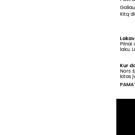
Galiau
Kitą d
Lakav
Pilnai
laku. 
Kur da
Nors š
kitas 
PAMAT