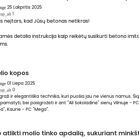
25 Lakpritis 2025
ange
1
up_alt
s neįtars, kad Jūsų betonas netikras!
amės detalia instrukcija kaip reikėtų susikurti betono imit
ems.
lio kopos
01 Liepa 2025
ange
0
up_alt
graži ir elegantiška technika, kuri puošia jau ne vienus namus. Ši
 pamatyti, bei pasigrožėti ir ant "Ali šokoladinė" sienų Vilniuje - 
pa", Kaune - PC "Mega".
 atlikti molio tinko apdailą, sukuriant minkš