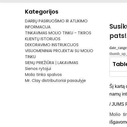
Kategorijos
DARBŲ PASIRUOŠIMO IR ATLIKIMO
Susik
INFORMACIJA
TINKAVIMAS MOLIO TINKU - TIKROS
pats!
KLIENTŲ ISTORIJOS
DEKORAVIMO INSTRUKCIJOS
date_range
VISUOMENINIAI PROJEKTAI SU MOLIO
thumb_up_
TINKU
SIENŲ PRIEŽIŪRA | LAKAVIMAS
Tabl
Sienos rytojui
Molio tinko spalvos
Mr. Clay distributoriai pasaulyje
Šį kartą 
namų int
/ JUMS 
Molio t
išgavome