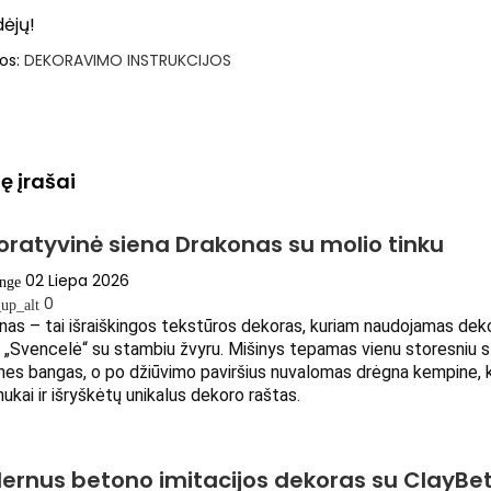
idėjų!
jos:
DEKORAVIMO INSTRUKCIJOS
ję įrašai
oratyvinė siena Drakonas su molio tinku
02 Liepa 2026
ange
0
up_alt
as – tai išraiškingos tekstūros dekoras, kuriam naudojamas dekor
 „Svencelė“ su stambiu žvyru. Mišinys tepamas vienu storesniu sl
ines bangas, o po džiūvimo paviršius nuvalomas drėgna kempine, k
kai ir išryškėtų unikalus dekoro raštas. 
ernus betono imitacijos dekoras su ClayBe