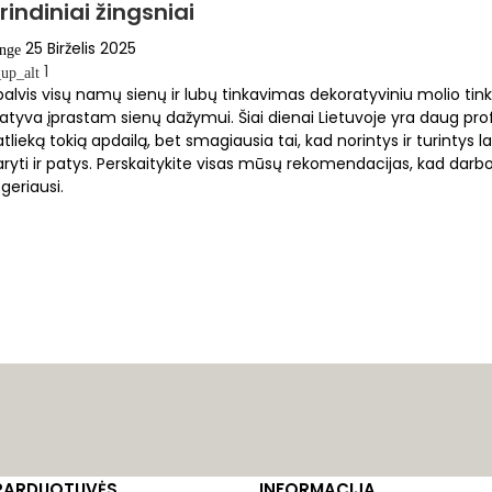
indiniai žingsniai
25 Birželis 2025
ange
1
up_alt
alvis visų namų sienų ir lubų tinkavimas dekoratyviniu molio tinku
atyva įprastam sienų dažymui. Šiai dienai Lietuvoje yra daug pro
atlieką tokią apdailą, bet smagiausia tai, kad norintys ir turintys laik
ryti ir patys. Perskaitykite visas mūsų rekomendacijas, kad darbo
geriausi.
PARDUOTUVĖS
INFORMACIJA