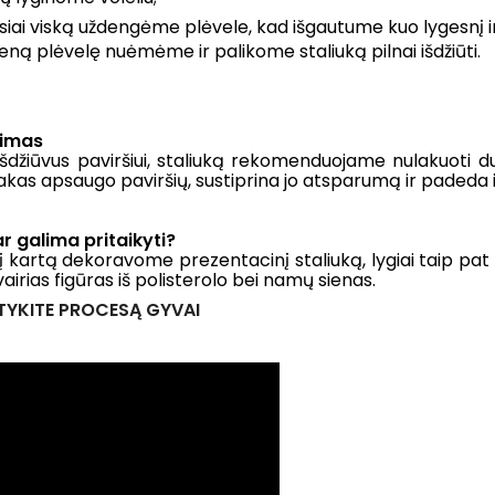
siai viską uždengėme plėvele, kad išgautume kuo lygesnį ir 
ieną plėvelę nuėmėme ir palikome staliuką pilnai išdžiūti.
imas
 išdžiūvus paviršiui, staliuką rekomenduojame nulakuoti 
Lakas apsaugo paviršių, sustiprina jo atsparumą ir padeda iš
r galima pritaikyti?
į kartą dekoravome prezentacinį staliuką, lygiai taip pat 
įvairias figūras iš polisterolo bei namų sienas.
YKITE PROCESĄ GYVAI