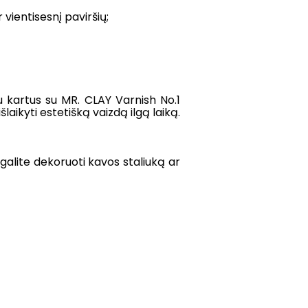
vientisesnį paviršių;
du kartus su MR. CLAY Varnish No.1
laikyti estetišką vaizdą ilgą laiką.
galite dekoruoti kavos staliuką ar