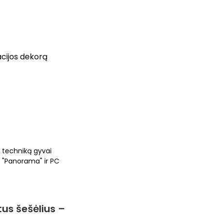
acijos dekorą
ą techniką gyvai
PC "Panorama" ir PC
tus šešėlius –