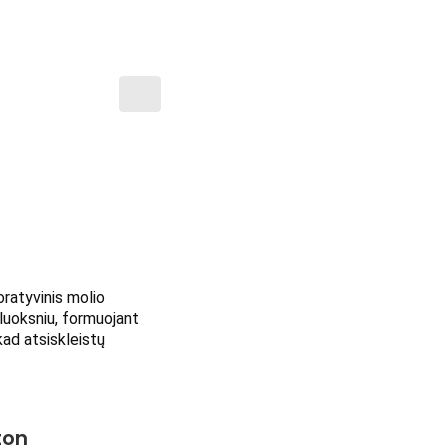
atyvinis molio 
uoksniu, formuojant 
ad atsiskleistų 
ton