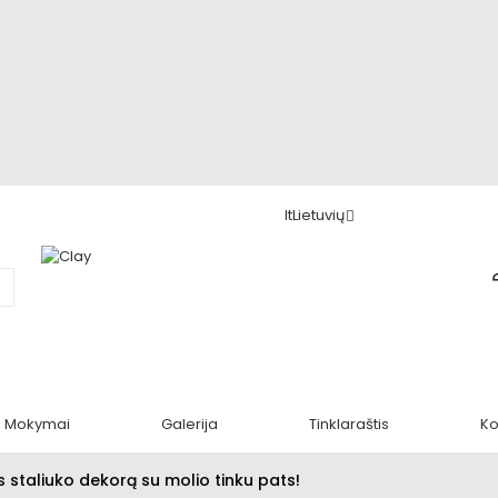
lt
Lietuvių
Mokymai
Galerija
Tinklaraštis
Ko
os staliuko dekorą su molio tinku pats!