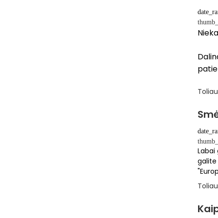
date_r
thumb_
Nieka
Dalin
pati
Toliau
Smė
date_r
thumb_
Labai 
galite
"Euro
Toliau
Kaip