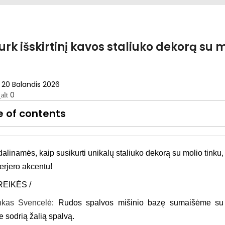
urk išskirtinį kavos staliuko dekorą su m
20 Balandis 2026
0
alt
e of contents
dalinamės, kaip susikurti unikalų staliuko dekorą su molio tinku, 
erjero akcentu!
REIKĖS /
inkas Svencelė
:
Rudos spalvos mišinio bazę sumaišėme su 
 sodrią žalią spalvą.