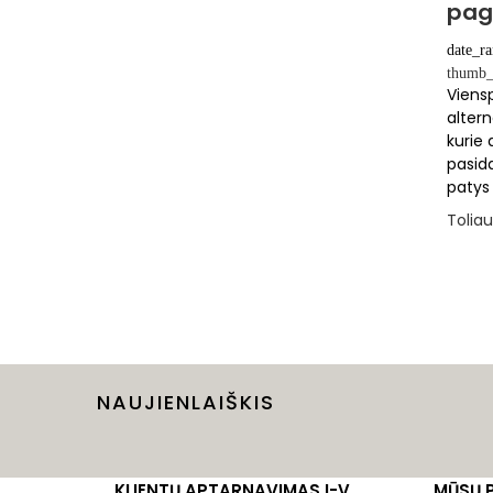
pagr
date_r
thumb_
Viensp
altern
kurie 
pasida
patys 
Toliau
NAUJIENLAIŠKIS
KLIENTŲ APTARNAVIMAS I-V
MŪSŲ 