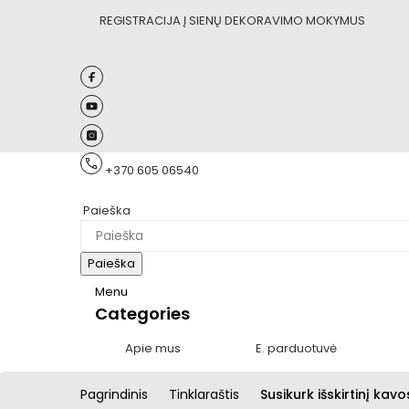
REGISTRACIJA Į SIENŲ DEKORAVIMO MOKYMUS
+370 605 06540
Paieška
Paieška
Menu
Categories
Apie mus
E. parduotuvė
Pagrindinis
Tinklaraštis
Susikurk išskirtinį kav