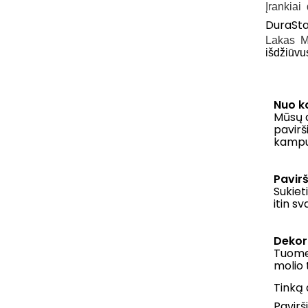
Įrankiai
DuraStar
Lakas M
išdžiūvu
Nuo k
Mūsų d
pavir
kampus
Pavir
Sukiet
itin sv
Dekor
Tuomet
molio 
Tinką 
Pavirš