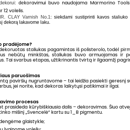
koravimui buvo naudojama Marmorino Tools g
 dekorui:
de
 12 volelis.
R. CLAY Varnish No.1:
s
iekdami sustiprinti kavos staliuko
sį dekorą lakavome laku.
o pradėjome?
ekoruotas staliukas pagamintas iš polisterolo, todėl pirm
šius nebūtų minkštas, staliukas buvo armuojamas ir pa
. Tai svarbus etapas, užtikrinantis tvirtą ir ilgaamžį pagri
šiaus paruošimas
intą paviršių nugruntavome – tai leidžia pasiekti geresnį su
arbus, jei norite, kad dekoras laikytųsi patikimai ir ilgai.
avimo procesas
 prasideda kūrybiškiausia dalis – dekoravimas. Šiuo at
tinko mišinį „Svencelė“ kartu su 1_B pigmentu.
dengėme glaistykle;
ių lyginome voleliu;