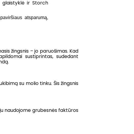
laistyklė ir Storch
 paviršiaus atsparumą,
asis žingsnis – jo paruošimas. Kad
pildomai sustiprintas, sudedant
ndą.
kibimą su molio tinku. Šis žingsnis
veju naudojome grubesnės faktūros