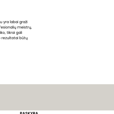
 yra labai graži
fesionalių meistrų,
o, tikrai gali
 rezultatai būtų
PASKYRA