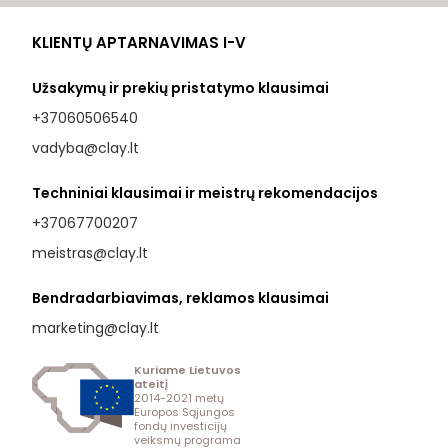
KLIENTŲ APTARNAVIMAS I-V
Užsakymų ir prekių pristatymo klausimai
+37060506540
vadyba@clay.lt
Techniniai klausimai ir meistrų rekomendacijos
+37067700207
meistras@clay.lt
Bendradarbiavimas, reklamos klausimai
marketing@clay.lt
Kuriame Lietuvos
ateitį
2014-2021 metų
Europos Sąjungos
fondų investicijų
veiksmų programa