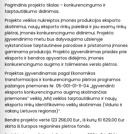
Pagrindinis projekto tikslas – konkurencingumo ir
tarptautiškumo didinimas.
Projekto veiklos nukreiptos įmonės produkcijos eksporto
skatinimui, naujų eksporto rinkų paieškai ir jau esamų rinkų
plėtrai, įmonės konkurencingumo didinimui. Projekto
įgyvendinimo metu bus dalyvaujama užsienyje
vykstančiose tarptautinėse parodose ir pristatoma įmonės
gaminama produkcija. Projekto įgyvendinimas prisidės prie
eksporto ir bendros apyvartos didėjimo, įmonės
konkurencingumo augimo ir tolimesnės verslo plėtros.
Projektas įgyvendinamas pagal Ekonomikos
transformacijos ir konkurencingumo plėtros programos
pažangos priemonės Nr. 05-001-01-11-04 „Įgyvendinti
eksporto konkurencingumo augimą skatinančias
priemones“ veiklą „MVĮ veiklos tarptautiškumo ir naujų
eksporto rinkų identifikavimo veiklų skatinimas (Vidurio ir
vakarų Lietuvos regionas)“.
Bendra projekto vertė 123 258,00 Eur., iš kurių 61 629,00 Eur.
skirta iš Europos regioninės plėtros fondo.