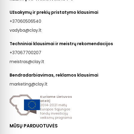
Užsakymų ir prekių pristatymo klausimai
+37060506540
vadyba@clay.lt
Techniniai klausimai ir meistrų rekomendacijos
+37067700207
meistras@clay.lt
Bendradarbiavimas, reklamos klausimai
marketing@clay.lt
Kuriame Lietuvos
ateitį
2014-2021 metų
Europos Sąjungos
fondų investicijų
veiksmų programa
MŪSŲ PARDUOTUVĖS