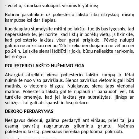
- voleliu, smarkiai voluojant visomis kryptimis;
Būtinai pašalinkite už poliesterio lakšto ribų ištryškusį mišinį
kampuose kol dar šlapias.
Kuo daugiau stumdysite mišinį po lakštu, tuo jis bus lygesnis, tad
nepersistenkite, jei norite, kad liktų ir porėtų vietų. Įsitikinkite,
kad poliesterio lakštas visur gerai prigludo. Pėvelę nulupti
galima ne anksčiau nei po 12h ir rekomenduojama ne vėliau nei
po 24 h. Leiskite sienai išdžiūti ir jokiu būdu nelieskite rankomis,
kol drėgna.
POLIESTERIO LAKŠTO NUĖMIMO EIGA
Atsargiai atkelkite vieną poliesterio lakšto kampą ir lėtai
nuimkite nuo viso
paviršiaus. Sienos paviršius vietomis gali būti
matinis, o vietomis blizgus. Nulakavus, siena taps vienodai
matinė. Poliesterio lakštą galite nuplauti ir panaudoti vėl, tik
turėkite omenyje, kad jei lakštas yra subraižytas, įlinkęs ar
sulūžęs - tai gali atsispausti ir Jūsų dekore.
DEKORO PERDARYMAS
Nesigavus dekorui, galima perdaryti ant viršaus, prieš tai jau
esamą paviršių nugruntavus giluminiu gruntu. Nuėmus
poliesterio lakštą, paviršiaus nereikia papildomai poliruoti.