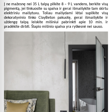
Į ne mažesnę nei 35 L talpą pilkite 8 – 9 L vandens, berkite visą
pigmentą, jei tinkuosite su spalva ir gerai išmaišykite tam skirtu
elektriniu maišytuvu. Toliau maišydami lėtai supilkite visą
dekoratyvinio tinko ClayBeton pakuotę, gerai išmaišykite ir
uždengę talpą leiskite mišiniui pabrinkti apie 10 min. ir
pradėkite dirbti. Šlapio mišinio spalva yra ryškesnė nei sauso.