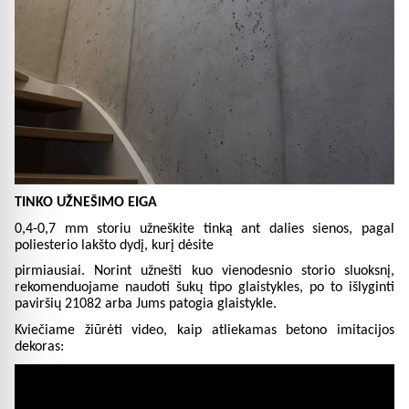
TINKO UŽNEŠIMO EIGA
0,4-0,7 mm storiu užneškite tinką ant dalies sienos, pagal
poliesterio lakšto dydį, kurį dėsite
pirmiausiai. Norint užnešti kuo vienodesnio storio sluoksnį,
rekomenduojame naudoti šukų tipo glaistykles, po to išlyginti
paviršių 21082 arba Jums patogia glaistykle.
Kviečiame žiūrėti video, kaip atliekamas betono imitacijos
dekoras: