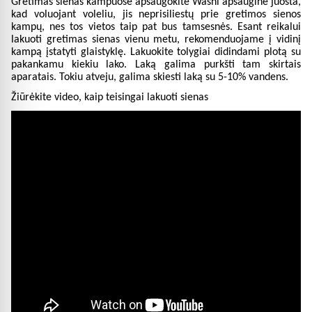
Gretimas sienas kampuose apsaugokite Washi apsaugine juosta,
kad voluojant voleliu, jis neprisiliestų prie gretimos sienos
kampų, nes tos vietos taip pat bus tamsesnės. Esant reikalui
lakuoti gretimas sienas vienu metu, rekomenduojame į vidinį
kampą įstatyti glaistyklę. Lakuokite tolygiai didindami plotą su
pakankamu kiekiu lako. Laką galima purkšti tam skirtais
aparatais. Tokiu atveju, galima skiesti laką su 5-10% vandens.
Žiūrėkite video, kaip teisingai lakuoti sienas