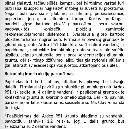
pilnai glaistyti, tačiau siūlės, kampai, bei tvirtinimo varžtai turi
būti labai kruopščiai nuglaistyti ir tolygiai suvesti su plokštuma.
Negali būti paviršiaus įdubimų ar iškilimų, persišviečiančių
popieriaus juostų ar aliuminio kampų. Kokias medžiagas
naudoti gipso kartono plokščių paruošimui, nėra svarbu.
Vadovaukitės konkrečių plokščių gamintojo
rekomenduojamomis sistemomis. Svarbiausia gipso kartono
plokštes tinkamai nugruntuoti. Pirmiausiai paviršių gruntuokite
giluminiu gruntu Ardex P51 (skieskite su 1 dalimi vandens) ir
papildomai gruntuokite kontaktiniu gruntu su kvarcinio smėlio
užpildu. Jeigu gruntuosite per silpnos koncentracijos giluminiu
gruntu, dėl skirtingo džiūvimo laiko, ties glaistytomis siūlėmis
gali atsirasti šviesesnės spalvos juostos, atkartojančios siūles.
Betoninių konstrukcijų paruošimas:
Pagrindas turi būti stabilus, atlaikantis apkrovą, be laisvųjų
dalelių. Pirmiausiai paviršių gruntuokite giluminiu gruntu Ardex
P51 (skieskite su 4 dalimis vandens) ir papildomai gruntuokite
kontaktiniu gruntu su kvarcinio smėlio užpildu. Dėl kitų paviršių
paruošimo ar kilus klausimams, susisiekite su Mr. Clay komanda
tiesiogiai.
*Paaiškinimas dėl Ardex P51 grunto skiedimo su vandeniu,
pavyzdžiui, santykis 1:2 reiškia, jog 1 dalis grunto bus
skiedžiama su 2 dalimis vandens.