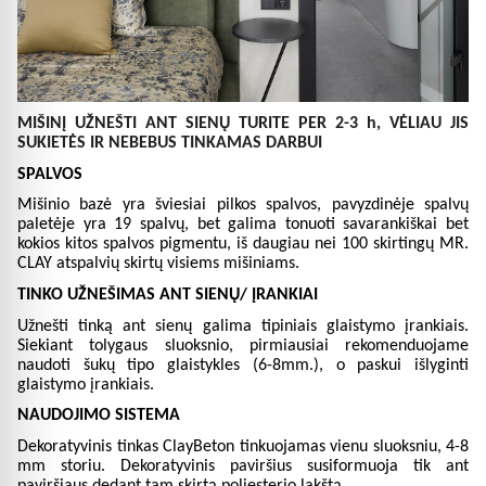
MIŠINĮ UŽNEŠTI ANT SIENŲ TURITE PER 2-3 h, VĖLIAU JIS
SUKIETĖS IR NEBEBUS TINKAMAS DARBUI
SPALVOS
Mišinio bazė yra šviesiai pilkos spalvos, pavyzdinėje spalvų
paletėje yra 19 spalvų, bet galima tonuoti savarankiškai bet
kokios kitos spalvos pigmentu, iš daugiau nei 100 skirtingų MR.
CLAY atspalvių skirtų visiems mišiniams.
TINKO UŽNEŠIMAS ANT SIENŲ/ ĮRANKIAI
Užnešti tinką ant sienų galima tipiniais glaistymo įrankiais.
Siekiant tolygaus sluoksnio, pirmiausiai rekomenduojame
naudoti šukų tipo glaistykles (6-8mm.), o paskui išlyginti
glaistymo įrankiais.
NAUDOJIMO SISTEMA
Dekoratyvinis tinkas ClayBeton tinkuojamas vienu sluoksniu, 4-8
mm storiu. Dekoratyvinis paviršius susiformuoja tik ant