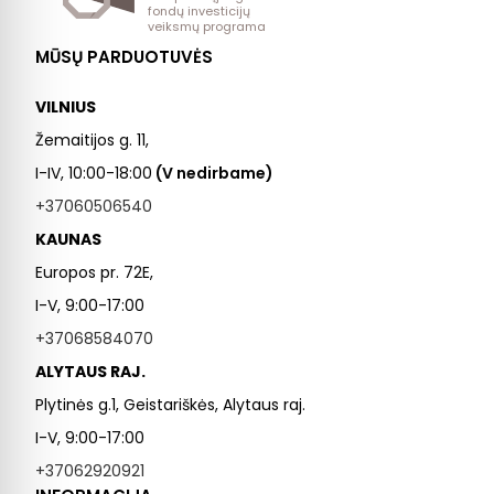
fondų investicijų
veiksmų programa
MŪSŲ PARDUOTUVĖS
VILNIUS
Žemaitijos g. 11,
I-IV, 10:00-18:00
(V nedirbame)
+37060506540
KAUNAS
Europos pr. 72E,
I-V, 9:00-17:00
+37068584070
ALYTAUS RAJ.
Plytinės g.1, Geistariškės, Alytaus raj.
I-V, 9:00-17:00
+37062920921