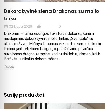
Dekoratyvinė siena Drakonas su molio
tinku
02 Liepa 2026
0
date_range
thumb_up_alt
dat
Drakonas – tai išraiškingos tekstūros dekoras, kuriam 
naudojamas dekoratyvinis molio tinkas „Svencelė“ su 
stambiu žvyru. Mišinys tepamas vienu storesniu sluoksniu, 
formuojant reljefines bangas, o po džiūvimo paviršius 
nuvalomas drėgna kempine, kad atsiskleistų akmenukai ir 
išryškėtų unikalus dekoro raštas. 
Toliau
Susiję produktai