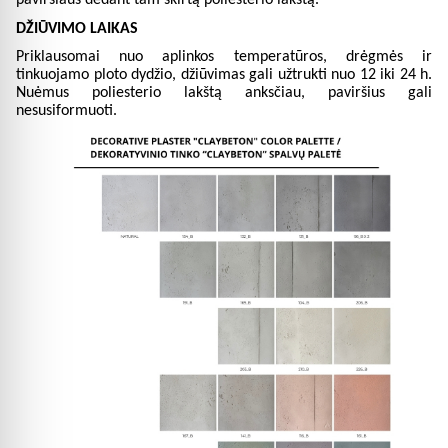
paviršiaus dedant tam skirtą poliesterio lakštą.
DŽIŪVIMO LAIKAS
Priklausomai nuo aplinkos temperatūros, drėgmės ir
tinkuojamo ploto dydžio, džiūvimas gali užtrukti nuo 12 iki 24 h.
Nuėmus poliesterio lakštą anksčiau, paviršius gali
nesusiformuoti.