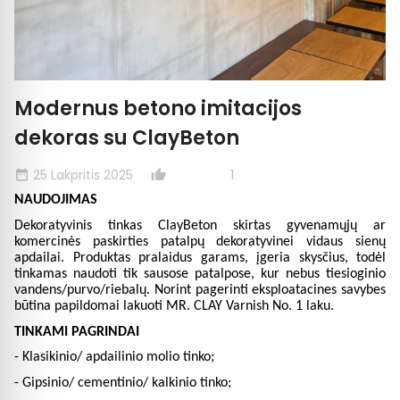
Modernus betono imitacijos
dekoras su ClayBeton
25 Lakpritis 2025
1
date_range
thumb_up_alt
NAUDOJIMAS
Dekoratyvinis tinkas ClayBeton skirtas gyvenamųjų ar
komercinės paskirties patalpų dekoratyvinei vidaus sienų
apdailai. Produktas pralaidus garams, įgeria skysčius, todėl
tinkamas naudoti tik sausose patalpose, kur nebus tiesioginio
vandens/purvo/riebalų. Norint pagerinti eksploatacines savybes
būtina papildomai lakuoti MR. CLAY Varnish No. 1 laku.
TINKAMI PAGRINDAI
- Klasikinio/ apdailinio molio tinko;
- Gipsinio/ cementinio/ kalkinio tinko;