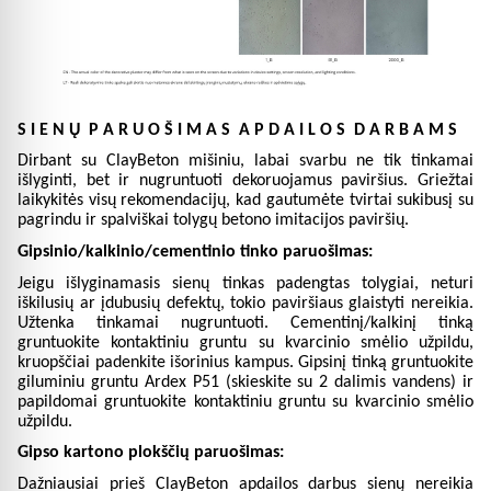
S I E N Ų P A R U O Š I M A S A P D A I L O S D A R B A M S
Dirbant su ClayBeton mišiniu, labai svarbu ne tik tinkamai
išlyginti, bet ir nugruntuoti dekoruojamus paviršius. Griežtai
laikykitės visų rekomendacijų, kad gautumėte tvirtai sukibusį su
pagrindu ir spalviškai tolygų betono imitacijos paviršių.
Gipsinio/kalkinio/cementinio tinko paruošimas:
Jeigu išlyginamasis sienų tinkas padengtas tolygiai, neturi
iškilusių ar įdubusių defektų, tokio paviršiaus glaistyti nereikia.
Užtenka tinkamai nugruntuoti. Cementinį/kalkinį tinką
gruntuokite kontaktiniu gruntu su kvarcinio smėlio užpildu,
kruopščiai padenkite išorinius kampus. Gipsinį tinką gruntuokite
giluminiu gruntu Ardex P51 (skieskite su 2 dalimis vandens) ir
papildomai gruntuokite kontaktiniu gruntu su kvarcinio smėlio
užpildu.
Gipso kartono plokščių paruošimas:
Dažniausiai prieš ClayBeton apdailos darbus sienų nereikia