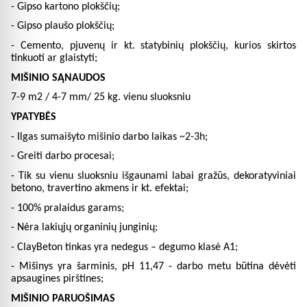
- Gipso kartono plokščių;
- Gipso plaušo plokščių;
- Cemento, pjuvenų ir kt. statybinių plokščių,
kurios skirtos
tinkuoti ar glaistyti;
MIŠINIO SĄNAUDOS
7-9 m2 / 4-7 mm/ 25 kg. vienu sluoksniu
YPATYBĖS
- Ilgas sumaišyto mišinio darbo laikas ~2-3h;
- Greiti darbo procesai;
- Tik su vienu sluoksniu išgaunami labai gražūs, dekoratyviniai
betono, travertino akmens ir kt. efektai;
- 100% pralaidus garams;
- Nėra lakiųjų organinių junginių;
- ClayBeton tinkas yra nedegus – degumo klasė A1;
- Mišinys yra šarminis, pH 11,47 - darbo metu būtina dėvėti
apsaugines pirštines;
MIŠINIO PARUOŠIMAS