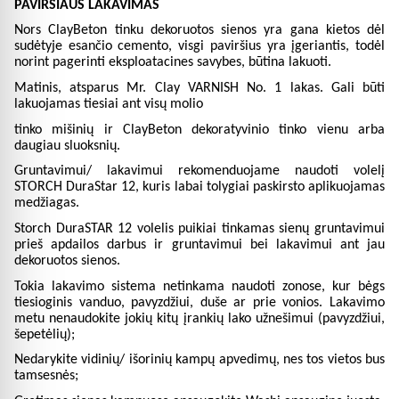
PAVIRŠIAUS LAKAVIMAS
Nors ClayBeton tinku dekoruotos sienos yra gana kietos dėl
sudėtyje esančio cemento, visgi paviršius yra įgeriantis, todėl
norint pagerinti eksploatacines savybes, būtina lakuoti.
Matinis, atsparus Mr. Clay VARNISH No. 1 lakas. Gali būti
lakuojamas tiesiai ant visų molio
tinko mišinių ir ClayBeton dekoratyvinio tinko vienu arba
daugiau sluoksnių.
Gruntavimui/ lakavimui rekomenduojame naudoti volelį
STORCH DuraStar 12, kuris labai tolygiai paskirsto aplikuojamas
medžiagas.
Storch DuraSTAR 12 volelis puikiai tinkamas sienų gruntavimui
prieš apdailos darbus ir gruntavimui bei lakavimui ant jau
dekoruotos sienos.
Tokia lakavimo sistema netinkama naudoti zonose, kur bėgs
tiesioginis vanduo, pavyzdžiui, duše ar prie vonios. Lakavimo
metu nenaudokite jokių kitų įrankių lako užnešimui (pavyzdžiui,
šepetėlių);
Nedarykite vidinių/ išorinių kampų apvedimų, nes tos vietos bus
tamsesnės;