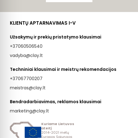
KLIENTŲ APTARNAVIMAS I-V
Užsakymų ir prekių pristatymo klausimai
+37060506540
vadyba@clay.lt
Techniniai klausimai ir meistrų rekomendacijos
+37067700207
meistras@clay.lt
Bendradarbiavimas, reklamos klausimai
marketing@clay.lt
Kuriame Lietuvos
ateitį
2014-2021 metų
Europos Sąjungos