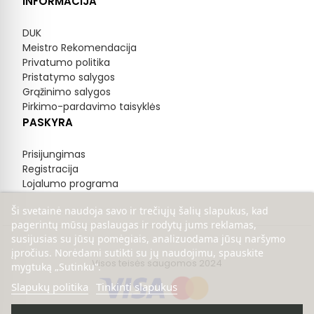
INFORMACIJA
DUK
Meistro Rekomendacija
Privatumo politika
Pristatymo salygos
Grąžinimo salygos
Pirkimo-pardavimo taisyklės
PASKYRA
Prisijungimas
Registracija
Lojalumo programa
Ši svetainė naudoja savo ir trečiųjų šalių slapukus, kad
pagerintų mūsų paslaugas ir rodytų jums reklamas,
susijusias su jūsų pomėgiais, analizuodama jūsų naršymo
įpročius. Norėdami sutikti su jų naudojimu, spauskite
Visos teisės saugomos 2024
mygtuką „Sutinku“.
Slapukų politika
Tinkinti slapukus
Sprendimas:
Scoding