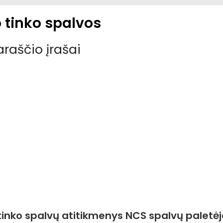
 tinko spalvos
araščio įrašai
tinko spalvų atitikmenys NCS spalvų paletėje