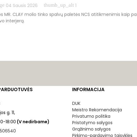
ge
thumb_up_alt
04 Sausis 2026
1
s MR. CLAY molio tinko spalvų paletės NCS atitikmenimis kaip p
avo interjerą.
PARDUOTUVĖS
INFORMACIJA
S
DUK
Meistro Rekomendacija
os g. 11,
Privatumo politika
:00-18:00
(V nedirbame)
Pristatymo salygos
Grąžinimo salygos
506540
Pirkimo-pardavimo taisyklės