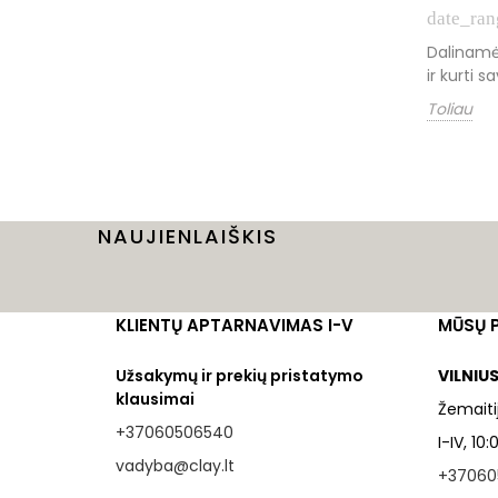
date_ran
Dalinamė
ir kurti s
Toliau
NAUJIENLAIŠKIS
KLIENTŲ APTARNAVIMAS I-V
MŪSŲ 
Užsakymų ir prekių pristatymo
VILNIU
klausimai
Žemaitij
+37060506540
I-IV, 10
vadyba@clay.lt
+37060