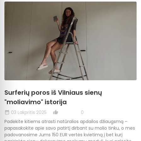
Surferių poros iš Vilniaus sienų
"moliavimo" istorija
03 Lakpritis 2025
0
date_range
thumb_up_alt
Padėkite kitiems atrasti natūralios apdailos džiaugsmą –
papasakokite apie savo patirtį dirbant su molio tinku, o mes
padovanosime Jums 150 EUR vertės kvietimą į bet kurį