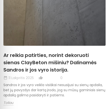
Ar reikia patirties, norint dekoruoti
sienas ClayBeton mišiniu? Dalinamės
Sandros ir jos vyro istorija.
11 Lakpritis 2025
0
date_range
thumb_up_alt
Sandros ir jos vyro veikla visiškai nesusijusi su sienų apdaila,
bet jų pavyzdys dar kartą įrodo, jog su mūsų gaminiais sienų
apdailą galima pasidaryti ir patiems.
Toliau