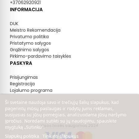
+37062920921
INFORMACIJA
DUK
Meistro Rekomendacija
Privatumo politika
Pristatymo salygos
Grąžinimo salygos
Pirkimo-pardavimo taisyklės
PASKYRA
Prisijungimas
Registracija
Lojalumo programa
Ši svetainė naudoja savo ir trečiųjų šalių slapukus, kad
pagerintų mūsų paslaugas ir rodytų jums reklamas,
susijusias su jūsų pomėgiais, analizuodama jūsų naršymo
įpročius. Norėdami sutikti su jų naudojimu, spauskite
Visos teisės saugomos 2024
mygtuką „Sutinku“.
Slapukų politika
Tinkinti slapukus