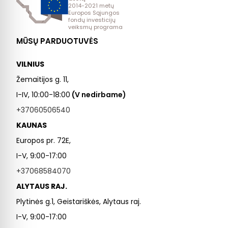
2014-2021 metų
Europos Sąjungos
fondų investicijų
veiksmų programa
MŪSŲ PARDUOTUVĖS
VILNIUS
Žemaitijos g. 11,
I-IV, 10:00-18:00
(V nedirbame)
+37060506540
KAUNAS
Europos pr. 72E,
I-V, 9:00-17:00
+37068584070
ALYTAUS RAJ.
Plytinės g.1, Geistariškės, Alytaus raj.
I-V, 9:00-17:00