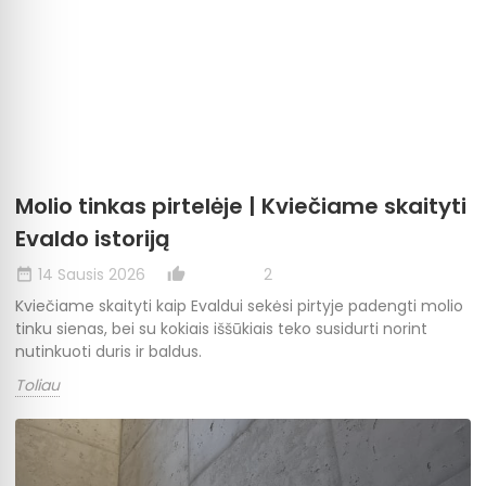
Molio tinkas pirtelėje | Kviečiame skaityti
Evaldo istoriją
14 Sausis 2026
2
date_range
thumb_up_alt
Kviečiame skaityti kaip Evaldui sekėsi pirtyje padengti molio
tinku sienas, bei su kokiais iššūkiais teko susidurti norint
nutinkuoti duris ir baldus.
Toliau