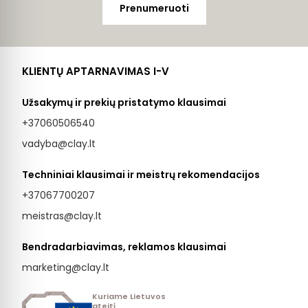
Prenumeruoti
KLIENTŲ APTARNAVIMAS I-V
Užsakymų ir prekių pristatymo klausimai
+37060506540
vadyba@clay.lt
Techniniai klausimai ir meistrų rekomendacijos
+37067700207
meistras@clay.lt
Bendradarbiavimas, reklamos klausimai
marketing@clay.lt
Kuriame Lietuvos
ateitį