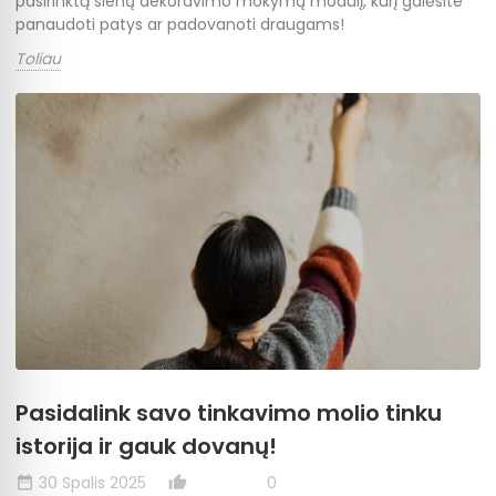
pasirinktą sienų dekoravimo mokymų modulį, kurį galėsite
panaudoti patys ar padovanoti draugams!
Toliau
Pasidalink savo tinkavimo molio tinku
istorija ir gauk dovanų!
30 Spalis 2025
0
date_range
thumb_up_alt