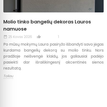
Molio tinko bangelių dekoras Lauros
namuose
25 Kovas 2026
1
date_range
thumb_up_alt
Po mūsų mokymų Laura pasiryžo išbandyti savo jėgas
kurdama bangelių dekorą su molio tinku. Nors
pradžioje neišvengė klaidų, jos galiausiai padėjo
pasiekti dar išraiškingesnį akcentinės sienos
rezultatą.
Toliau