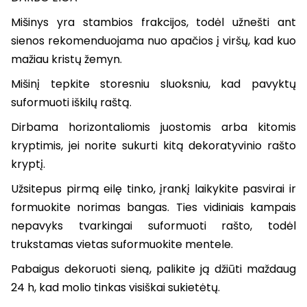
Mišinys yra stambios frakcijos, todėl užnešti ant
sienos rekomenduojama nuo apačios į viršų, kad kuo
mažiau kristų žemyn.
Mišinį tepkite storesniu sluoksniu, kad pavyktų
suformuoti iškilų raštą.
Dirbama horizontaliomis juostomis arba kitomis
kryptimis, jei norite sukurti kitą dekoratyvinio rašto
kryptį.
Užsitepus pirmą eilę tinko, įrankį laikykite pasvirai ir
formuokite norimas bangas. Ties vidiniais kampais
nepavyks tvarkingai suformuoti rašto, todėl
trukstamas vietas suformuokite mentele.
Pabaigus dekoruoti sieną, palikite ją džiūti maždaug
24 h, kad molio tinkas visiškai sukietėtų.