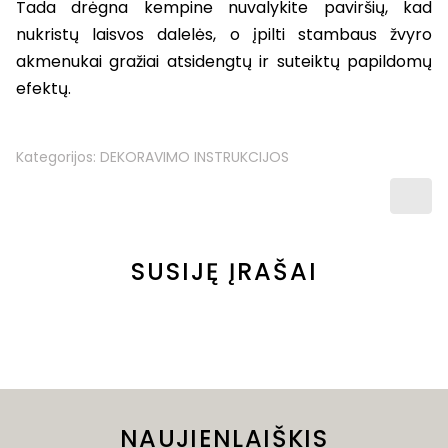
Tada drėgna kempine nuvalykite paviršių, kad
nukristų laisvos dalelės, o įpilti stambaus žvyro
akmenukai gražiai atsidengtų ir suteiktų papildomų
efektų.
Kategorijos:
DEKORAVIMO INSTRUKCIJOS
SUSIJĘ ĮRAŠAI
NAUJIENLAIŠKIS