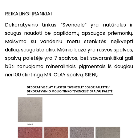
REIKALINGI ĮRANKIAI
Dekoratyvinis tinkas “Svencelė” yra natūralus ir
saugus naudoti be papildomų apsaugos priemonių.
Maišymo su vandeniu metu stenkitės neįkvėpti
dulkių, saugokite akis. Mišinio bazė yra rusvos spalvos,
spalvų paletėje yra 7 spalvos, bet savarankiškai gali
būti tonuojama mineraliniais pigmentais iš daugiau
nei 100 skirtingų MR. CLAY spalvų. SIENŲ