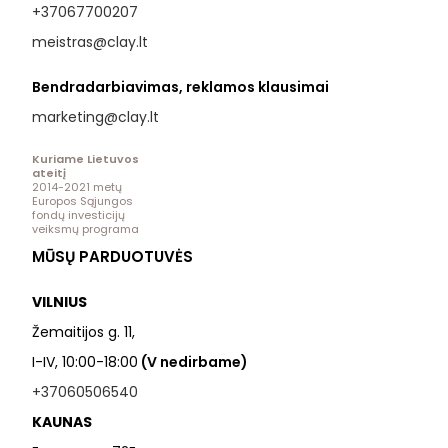
+37067700207
meistras@clay.lt
Bendradarbiavimas, reklamos klausimai
marketing@clay.lt
Kuriame Lietuvos
ateitį
2014-2021 metų
Europos Sąjungos
fondų investicijų
veiksmų programa
MŪSŲ PARDUOTUVĖS
VILNIUS
Žemaitijos g. 11,
I-IV, 10:00-18:00
(V nedirbame)
+37060506540
KAUNAS