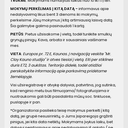
TRUKMĖ
: Mokymams numatytas laikas nuo 10 iki 17/18h.
MOKYMŲ PERKĖLIMAS Į KITĄ DATĄ -
informavus apie
nedalyvavimą likus bent 3 dienoms iki mokymų,
perkelsime Jūsų mokymus į kitą artimiausią laisvą datą.
Šia galimybe galima pasinaudoti 1 kartą.
PIETŪS
: Pietus užsisakome į vietą, todėl turėkite smulkių
grynųjų pinigų. Kava, arbata ir sausainiais vaišiname
mes.
VIETA
:
Europos pr. 72 E, Kaunas. Į navigaciją veskite "Mr.
Clay Kauno studija" ir atves tiesiai į vietą. Eiti per stiklines
duris E72, 3 aukštas. Teritorija didelė, todėl atidžiai
perskaitykite informaciją apie parkavimą pridėtame
žemėlapyje.
Visi užsiregistravę ir atvykę dalyviai, patvirtina, jog sutinka,
kad renginio metu bus filmuojama/ fotografuojama ir
nuotraukomis gali būti pasidalinta mūsų soc. tinkluose,
puslapyje ir pan.
*Organizatoriai pasilieka teisę mokymus perkelti į kitą
datą, jei grupė nesusirinktų, o Jums įsipareigoja grąžinti
pinigus, jei kita data netiktų. Mokymams įvykus laiku, bet
dalyviui neinformavus apie nedalyvavimą iš anksto ( ne