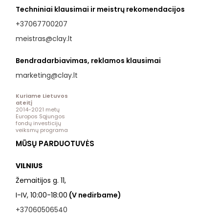
Techniniai klausimai ir meistrų rekomendacijos
+37067700207
meistras@clay.lt
Bendradarbiavimas, reklamos klausimai
marketing@clay.lt
Kuriame Lietuvos
ateitį
2014-2021 metų
Europos Sąjungos
fondų investicijų
veiksmų programa
MŪSŲ PARDUOTUVĖS
VILNIUS
Žemaitijos g. 11,
I-IV, 10:00-18:00
(V nedirbame)
+37060506540