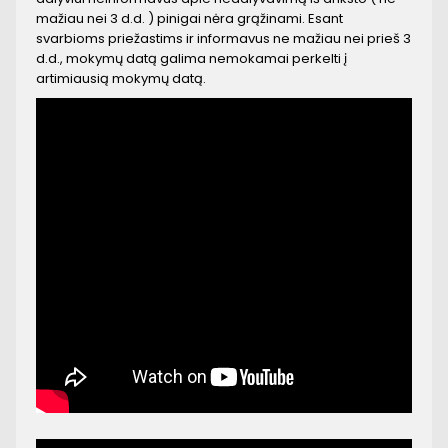
mažiau nei 3 d.d. ) pinigai nėra grąžinami. Esant
svarbioms priežastims ir informavus ne mažiau nei prieš 3
d.d., mokymų datą galima nemokamai perkelti į
artimiausią mokymų datą.