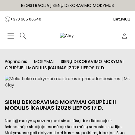
REGISTRACIJA Į SIENŲ DEKORAVIMO MOKYMUS
+370 605 06540
Lietuvių
Pagrindinis
MOKYMAI
SIENŲ DEKORAVIMO MOKYMAI
GRUPĖJE II MODULIS |KAUNAS |2026 LIEPOS 17 D.
SIENŲ DEKORAVIMO MOKYMAI GRUPĖJE II
MODULIS |KAUNAS |2026 LIEPOS 17 D.
Naująjį mokymų sezoną lauksime Jūsų dar didesnėje ir
šviesesnėje studijoje esančioje šalia mūsų senosios studijos.
Mokymuose gali dalyvauti bet kas - su patirtimi, ir be jos. Šiuo