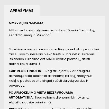
APRAŠYMAS
MOKYMŲ PROGRAMA
Atliksime 3 dekoratyvines technikas: "Domini" techniką,
sendintą sieną ir "Vulkaną".
Suteikiame visus įrankius ir medžiagas reikalingas darbui,
tad su savimi nereikia nieko turėti. Rūbai net ir išsitepus
išsiskalbs. Dirbsime ant 50x60 dydžio plokščių, atlikti
darbai lieka Jums :)
KAIP REGISTRUOTIS
– Registruojant 1, 2 ar daugiau
asmenų, reikia pasirinkti atitinkamą bilietų į mokymus
kiekį, o pastabose teisingai įrašyti dalyvių vardus ir
pavardes.
PO APMOKĖJIMO VIETA REZERVUOJAMA
AUTOMATIŠKAI,
likus kelioms dienoms iki mokymų,
el.paštu gausite priminimą.