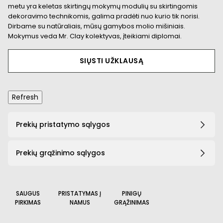
metu yra keletas skirtingų mokymų modulių su skirtingomis
dekoravimo technikomis, galima pradėti nuo kurio tik norisi.
Dirbame su natūraliais, mūsų gamybos molio mišiniais.
Mokymus veda Mr. Clay kolektyvas, įteikiami diplomai.
SIŲSTI UŽKLAUSĄ
Prekių pristatymo sąlygos
Prekių grąžinimo sąlygos
SAUGUS
PRISTATYMAS Į
PINIGŲ
PIRKIMAS
NAMUS
GRĄŽINIMAS