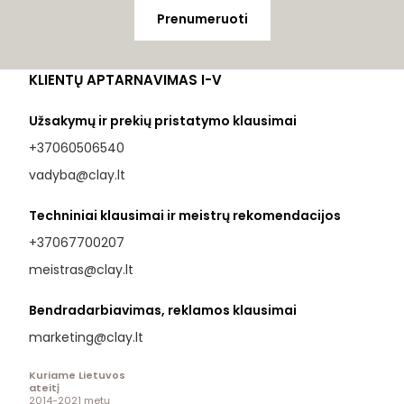
Prenumeruoti
KLIENTŲ APTARNAVIMAS I-V
Užsakymų ir prekių pristatymo klausimai
+37060506540
vadyba@clay.lt
Techniniai klausimai ir meistrų rekomendacijos
+37067700207
meistras@clay.lt
Bendradarbiavimas, reklamos klausimai
marketing@clay.lt
Kuriame Lietuvos
ateitį
2014-2021 metų