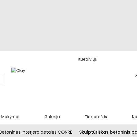
lt
Lietuvių
Mokymai
Galerija
Tinklaraštis
Ko
Betoninės interjero detalės CONRÈ
Skulptūriškas betoninis pa