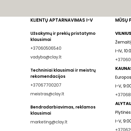
KLIENTŲ APTARNAVIMAS I-V
MŪSŲ 
Užsakymų ir prekių pristatymo
VILNIU
klausimai
Žemaitij
+37060506540
I-IV, 10
vadyba@clay.lt
+37060
KAUNA
Techniniai klausimai ir meistrų
rekomendacijos
Europos 
+37067700207
I-V, 9:0
meistras@clay.lt
+37068
ALYTAU
Bendradarbiavimas, reklamos
Plytinės
klausimai
I-V, 9:0
marketing@clay.lt
+37062