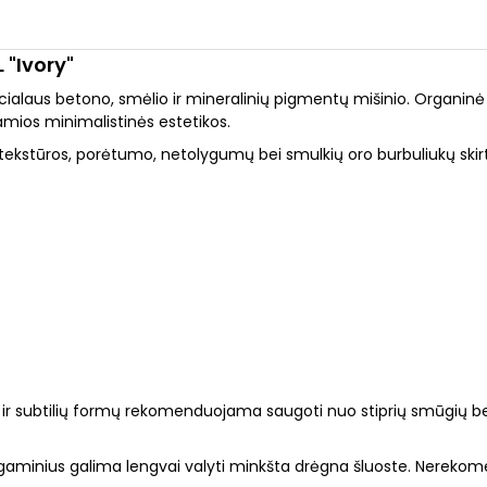
 "Ivory"
cialaus betono, smėlio ir mineralinių pigmentų mišinio. Organinė 
ramios minimalistinės estetikos.
, tekstūros, porėtumo, netolygumų bei smulkių oro burbuliukų sk
 ir subtilių formų rekomenduojama saugoti nuo stiprių smūgių bei 
gaminius galima lengvai valyti minkšta drėgna šluoste. Nerekome