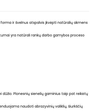
forma ir švelnus atspalvis įkvėpti natūralių akmens
irtumai yra natūrali rankų darbo gamybos proceso
dūžio. Plonesnių sienelių gaminius taip pat reikėtų
nduojama naudoti abrazyvinių valiklių, šiurkščių