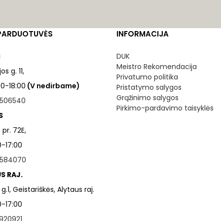
PARDUOTUVĖS
INFORMACIJA
S
DUK
Meistro Rekomendacija
os g. 11,
Privatumo politika
:00-18:00
(V nedirbame)
Pristatymo salygos
Grąžinimo salygos
506540
Pirkimo-pardavimo taisyklės
S
pr. 72E,
0-17:00
584070
S RAJ.
 g.1, Geistariškės, Alytaus raj.
0-17:00
920921