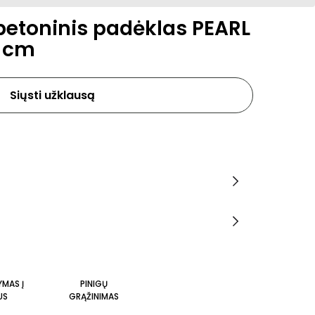
betoninis padėklas PEARL
7 cm
Siųsti užklausą
YMAS Į
PINIGŲ
US
GRĄŽINIMAS