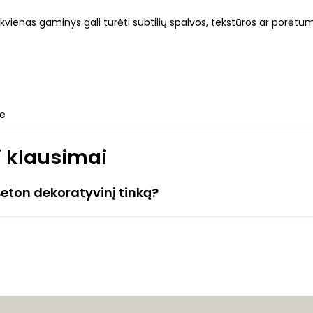
vienas gaminys gali turėti subtilių spalvos, tekstūros ar porėtum
je
 klausimai
Beton dekoratyvinį tinką?