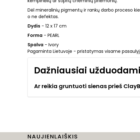
kempinėlių ar stiprių cheminių priemonių.
Dėl mineralinių pigmentų ir rankų darbo proceso kiek
o ne defektas.
Dydis
- 12 x 17 cm
Forma
- PEARL
Spalva
- Ivory
Pagaminta Lietuvoje - pristatymas visame pasauly
Dažniausiai užduodami
Ar reikia gruntuoti sienas prieš Clay
NAUJIENLAIŠKIS