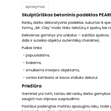
Aprašymas
Skulptūriškas betoninis padėklas PEARL
Rankų darbo dekoratyvinis padėklas, sukurtas iš spe
formų, „Mr. Clay“ molio tinko tekstūrų ir spalvų bei 
Kiekvienas gaminys yra unikalus — subtilūs spalvos
dalis ir suteikia objektui autentišką charakterį.
Puikiai tinka:
- papuošalams,
- žvakėms,
- smulkiems interjero objektams,
- vonios kambario ar kavos staliuko dekorui.
Priežiūra
Gaminiai yra tvirti, tačiau dėl rankų darbo gamybos
saugoti nuo stipraus suspaudimo.
Paviršius padengtas matiniu apsauginiu laku, todėl 