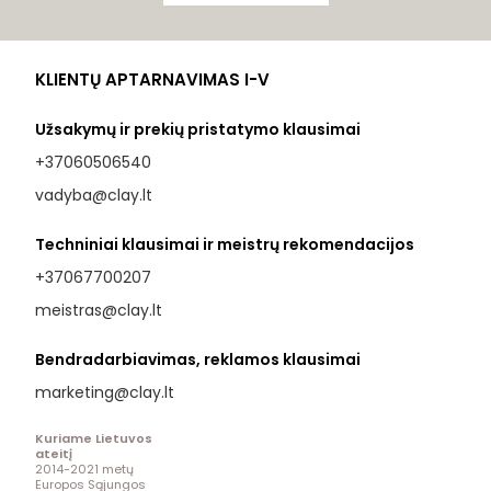
KLIENTŲ APTARNAVIMAS I-V
Užsakymų ir prekių pristatymo klausimai
+37060506540
vadyba@clay.lt
Techniniai klausimai ir meistrų rekomendacijos
+37067700207
meistras@clay.lt
Bendradarbiavimas, reklamos klausimai
marketing@clay.lt
Kuriame Lietuvos
ateitį
2014-2021 metų
Europos Sąjungos