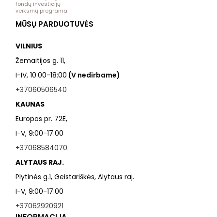
fondų investicijų
veiksmų programa
MŪSŲ PARDUOTUVĖS
VILNIUS
Žemaitijos g. 11,
I-IV, 10:00-18:00
(V nedirbame)
+37060506540
KAUNAS
Europos pr. 72E,
I-V, 9:00-17:00
+37068584070
ALYTAUS RAJ.
Plytinės g.1, Geistariškės, Alytaus raj.
I-V, 9:00-17:00
+37062920921
INFORMACIJA