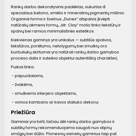
Rankų darbo dekoratyvinis padėklas, sukurtas iš
specialaus betono, smėlio ir mineralinių pigmentų mišinio.
Organinė forma ir švelnus „Dunes“ atspalvis įkvėpti
natūralių akmens formų, „Mr. Clay“ molio tinko tekstūrų ir
spalvų bei ramios minimalistinės estetikos.
Kiekvienas gaminys yra unikalus — subtilūs spalvos,
tekstūros, porėtumo, netolygumų bei smulkių oro
burbuliukų skirtumai yra natūrali rankų darbo gamybos
proceso dalis ir suteikia objektui autentišką charakterį.
Puikiai tinka:
- papuošalams,
- žvakėms,
- smulkiems interjero objektams,
- vonios kambario ar kavos staliuko dekorui.
Priežiūra
Gaminiai yra tvirti, tačiau dėl rankų darbo gamybos ir
subtilių formų rekomenduojama saugoti nuo stiprių
smūgių bei dūžio. Plonesnių sienelių gaminius taip pat