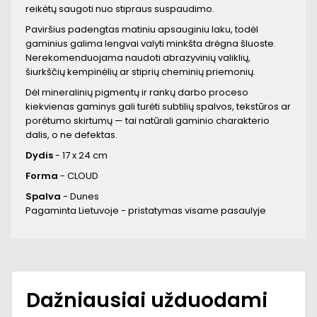
reikėtų saugoti nuo stipraus suspaudimo.
Paviršius padengtas matiniu apsauginiu laku, todėl
gaminius galima lengvai valyti minkšta drėgna šluoste.
Nerekomenduojama naudoti abrazyvinių valiklių,
šiurkščių kempinėlių ar stiprių cheminių priemonių.
Dėl mineralinių pigmentų ir rankų darbo proceso
kiekvienas gaminys gali turėti subtilių spalvos, tekstūros ar
porėtumo skirtumų — tai natūrali gaminio charakterio
dalis, o ne defektas.
Dydis
- 17 x 24 cm
Forma
- CLOUD
Spalva
- Dunes
Pagaminta Lietuvoje - pristatymas visame pasaulyje
Dažniausiai užduodami