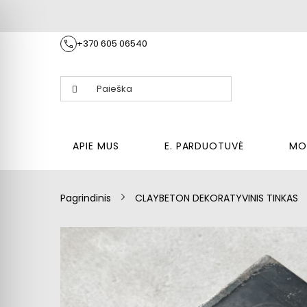
+370 605 06540
E
ERIJA
TINKLARAŠTIS
KONTAKTAI
DUK
S
P
R
O
J
E
APIE MUS
E. PARDUOTUVĖ
MO
K
T
A
Pagrindinis
CLAYBETON DEKORATYVINIS TINKAS
I