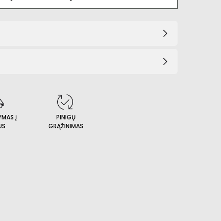
YMAS Į
PINIGŲ
US
GRĄŽINIMAS