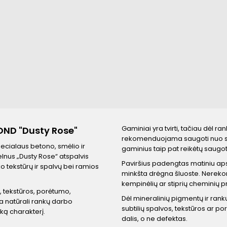
Gaminiai yra tvirti, tačiau dėl r
OND "Dusty Rose"
rekomenduojama saugoti nuo sti
ecialaus betono, smėlio ir
gaminius taip pat reikėtų saugo
elnus „Dusty Rose“ atspalvis
Paviršius padengtas matiniu aps
ko tekstūrų ir spalvų bei ramios
minkšta drėgna šluoste. Nerekom
kempinėlių ar stiprių cheminių p
, tekstūros, porėtumo,
Dėl mineralinių pigmentų ir ran
a natūrali rankų darbo
subtilių spalvos, tekstūros ar p
ką charakterį.
dalis, o ne defektas.