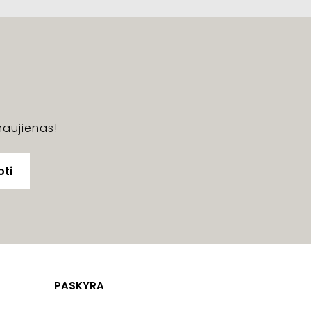
naujienas!
ti
PASKYRA