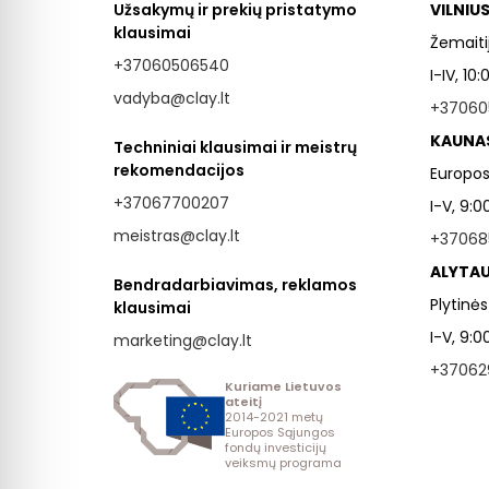
Užsakymų ir prekių pristatymo
VILNIU
klausimai
Žemaitij
+37060506540
I-IV, 10
vadyba@clay.lt
+37060
KAUNA
Techniniai klausimai ir meistrų
rekomendacijos
Europos 
+37067700207
I-V, 9:0
meistras@clay.lt
+37068
ALYTAU
Bendradarbiavimas, reklamos
Plytinės
klausimai
I-V, 9:0
marketing@clay.lt
+37062
Kuriame Lietuvos
ateitį
2014-2021 metų
Europos Sąjungos
fondų investicijų
veiksmų programa