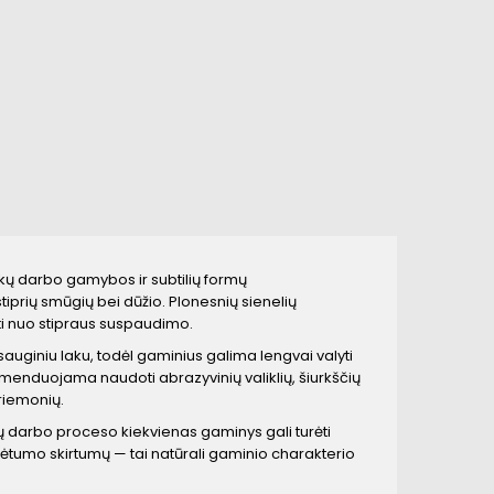
ankų darbo gamybos ir subtilių formų
prių smūgių bei dūžio. Plonesnių sienelių
ti nuo stipraus suspaudimo.
auginiu laku, todėl gaminius galima lengvai valyti
enduojama naudoti abrazyvinių valiklių, šiurkščių
riemonių.
kų darbo proceso kiekvienas gaminys gali turėti
orėtumo skirtumų — tai natūrali gaminio charakterio