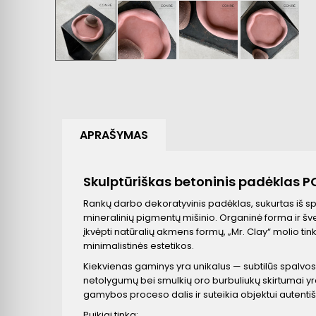
APRAŠYMAS
Skulptūriškas betoninis padėklas P
Rankų darbo dekoratyvinis padėklas, sukurtas iš sp
mineralinių pigmentų mišinio. Organinė forma ir šv
įkvėpti natūralių akmens formų, „Mr. Clay“ molio tin
minimalistinės estetikos.
Kiekvienas gaminys yra unikalus — subtilūs spalvos
netolygumų bei smulkių oro burbuliukų skirtumai yr
gamybos proceso dalis ir suteikia objektui autentiš
Puikiai tinka: