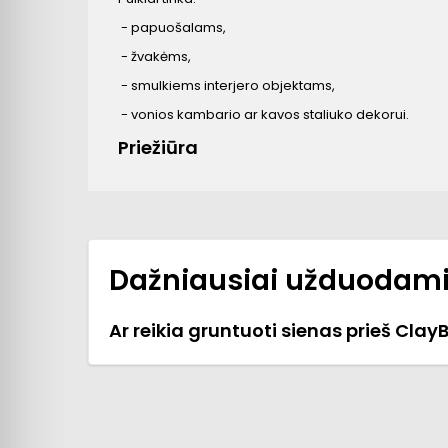
- papuošalams,
- žvakėms,
- smulkiems interjero objektams,
- vonios kambario ar kavos staliuko dekorui.
Priežiūra
Dažniausiai užduodami
Ar reikia gruntuoti sienas prieš Clay