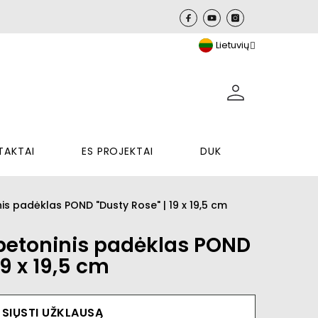
Lietuvių
TAKTAI
ES PROJEKTAI
DUK
is padėklas POND "Dusty Rose" | 19 x 19,5 cm
 betoninis padėklas POND
19 x 19,5 cm
SIŲSTI UŽKLAUSĄ