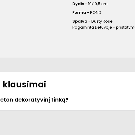
Dydis
- 19x19,5 cm
Forma
- POND
Spalva
- Dusty Rose
Pagaminta Lietuvoje - pristaty
 klausimai
Beton dekoratyvinį tinką?