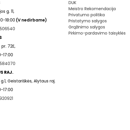
S
DUK
Meistro Rekomendacija
os g. 11,
Privatumo politika
:00-18:00
(V nedirbame)
Pristatymo salygos
Grąžinimo salygos
506540
Pirkimo-pardavimo taisyklės
S
pr. 72E,
0-17:00
584070
S RAJ.
 g.1, Geistariškės, Alytaus raj.
0-17:00
920921